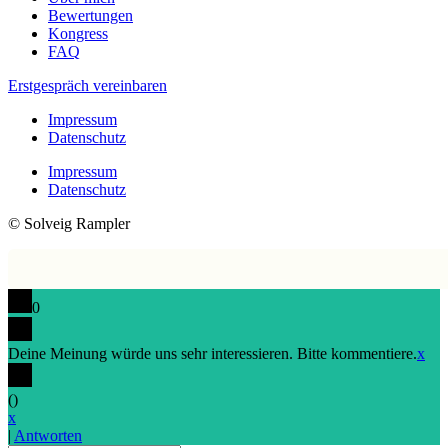
Bewertungen
Kongress
FAQ
Erstgespräch vereinbaren
Impressum
Datenschutz
Impressum
Datenschutz
© Solveig Rampler
0
Deine Meinung würde uns sehr interessieren. Bitte kommentiere.
x
(
)
x
|
Antworten