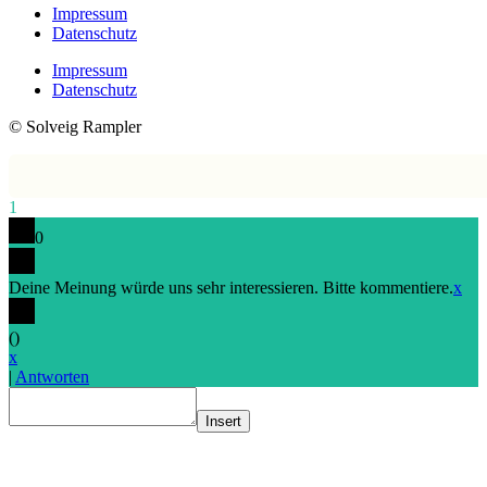
Impressum
Datenschutz
Impressum
Datenschutz
© Solveig Rampler
1
0
Deine Meinung würde uns sehr interessieren. Bitte kommentiere.
x
(
)
x
|
Antworten
Insert