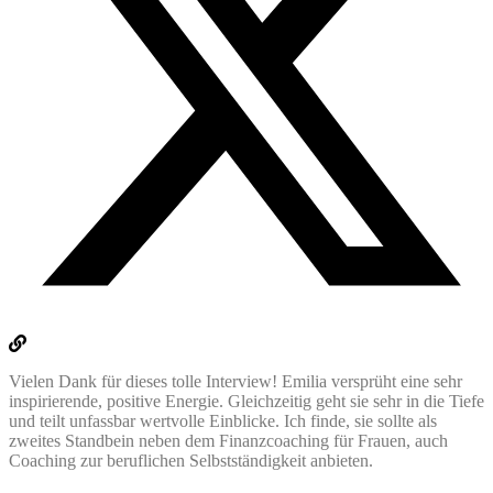
Vielen Dank für dieses tolle Interview! Emilia versprüht eine sehr
inspirierende, positive Energie. Gleichzeitig geht sie sehr in die Tiefe
und teilt unfassbar wertvolle Einblicke. Ich finde, sie sollte als
zweites Standbein neben dem Finanzcoaching für Frauen, auch
Coaching zur beruflichen Selbstständigkeit anbieten.